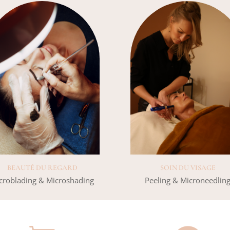
BEAUTÉ DU REGARD
SOIN DU VISAGE
croblading & Microshading
Peeling & Microneedlin