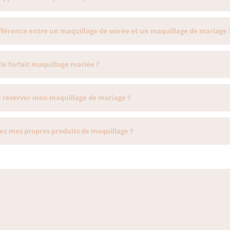
ifférence entre un maquillage de soirée et un maquillage de mariage 
e forfait maquillage mariée ?
réserver mon maquillage de mariage ?
vec mes propres produits de maquillage ?