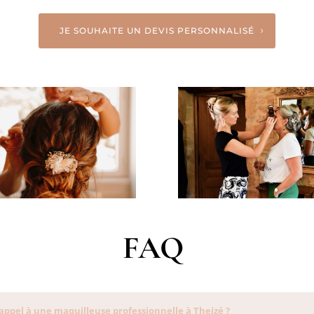
JE SOUHAITE UN DEVIS PERSONNALISÉ
FAQ
appel à une maquilleuse professionnelle à Theizé ?