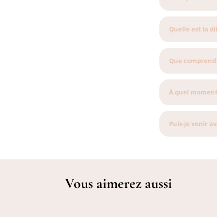
Quelle est la d
Que comprend l
À quel moment 
Puis-je venir a
Vous aimerez aussi