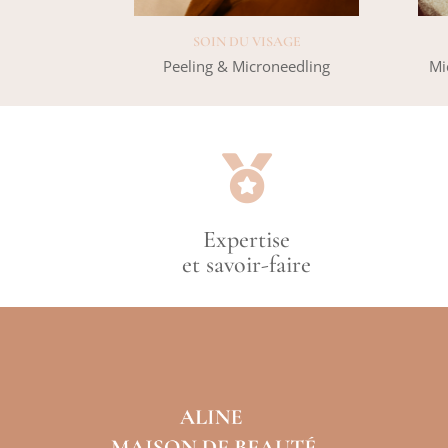
SOIN DU VISAGE
Peeling & Microneedling
Mi

Expertise
et savoir-faire