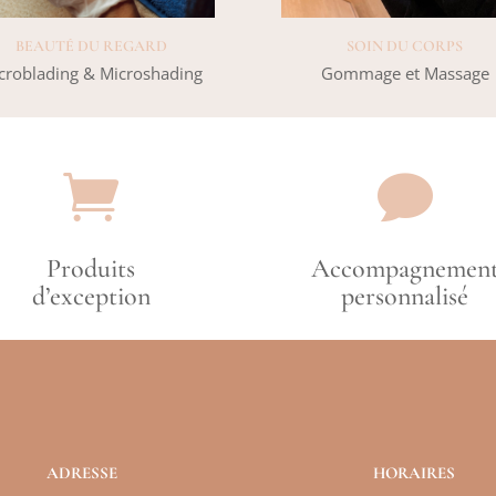
BEAUTÉ DU REGARD
SOIN DU CORPS
croblading & Microshading
Gommage et Massage


Produits
Accompagnemen
d’exception
personnalisé
ADRESSE
HORAIRES