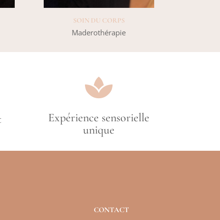
SOIN DU CORPS
Maderothérapie

Expérience sensorielle
t
unique
CONTACT