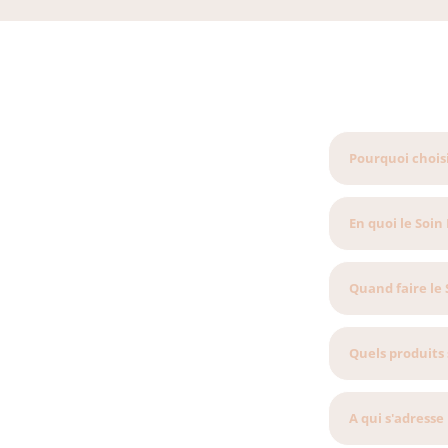
Pourquoi choisi
En quoi le Soin
Quand faire le 
Quels produits 
A qui s'adresse 