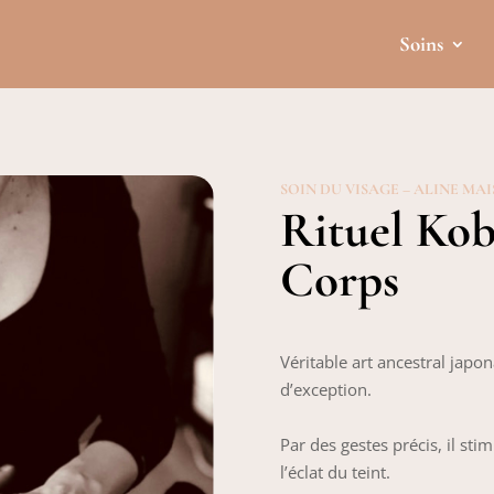
Soins
SOIN DU VISAGE – ALINE MA
Rituel Kob
Corps
Véritable art ancestral japon
d’exception.
Par des gestes précis, il stim
l’éclat du teint.