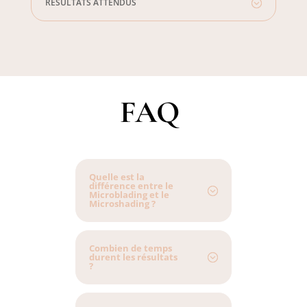
RÉSULTATS ATTENDUS
FAQ
Quelle est la
différence entre le
Microblading et le
Microshading ?
Combien de temps
durent les résultats
?